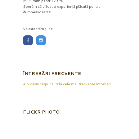
Mulțumim pentru vizită!
Sperăm că a fost o experiență plăcută pentru
dumneavoastră!
Vă așteptăm și pe
ÎNTREBĂRI FRECVENTE
Aici găsiți răspunsuri la cele mai frecvente întrebări
FLICKR PHOTO