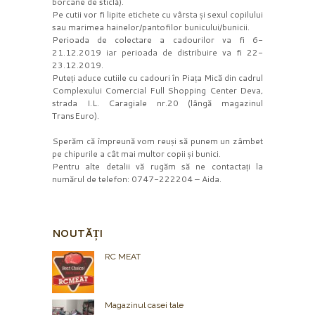
borcane de sticlă).
Pe cutii vor fi lipite etichete cu vârsta și sexul copilului
sau marimea hainelor/pantofilor bunicului/bunicii.
Perioada de colectare a cadourilor va fi 6-
21.12.2019 iar perioada de distribuire va fi 22-
23.12.2019.
Puteți aduce cutiile cu cadouri în Piața Mică din cadrul
Complexului Comercial Full Shopping Center Deva,
strada I.L. Caragiale nr.20 (lângă magazinul
TransEuro).
Sperăm că împreună vom reuși să punem un zâmbet
pe chipurile a cât mai multor copii și bunici.
Pentru alte detalii vă rugăm să ne contactați la
numărul de telefon: 0747-222204 – Aida.
NOUTĂȚI
RC MEAT
Magazinul casei tale