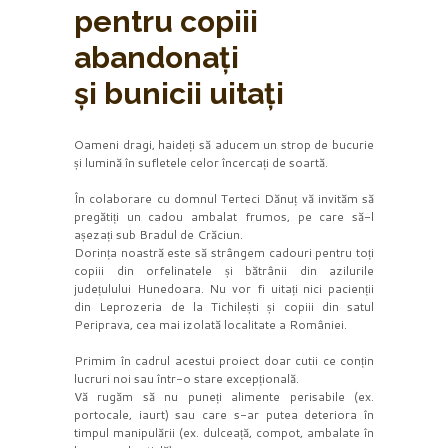
pentru copiii
abandonați
și bunicii uitați
Oameni dragi, haideți să aducem un strop de bucurie
și lumină în sufletele celor încercați de soartă.
În colaborare cu domnul Terteci Dănuț vă invităm să
pregătiți un cadou ambalat frumos, pe care să-l
așezați sub Bradul de Crăciun.
Dorința noastră este să strângem cadouri pentru toți
copiii din orfelinatele și bătrânii din azilurile
județulului Hunedoara. Nu vor fi uitați nici pacienții
din Leprozeria de la Tichilești și copiii din satul
Periprava, cea mai izolată localitate a României.
Primim în cadrul acestui proiect doar cutii ce conțin
lucruri noi sau într-o stare excepțională.
Vă rugăm să nu puneți alimente perisabile (ex.
portocale, iaurt) sau care s-ar putea deteriora în
timpul manipulării (ex. dulceață, compot, ambalate în