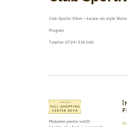
Club Sportiv Kihon – karate-do style Shot
Program:
Telefon: 0724-336.040
Î
F
Mulțumim pentru vizită!
Aic