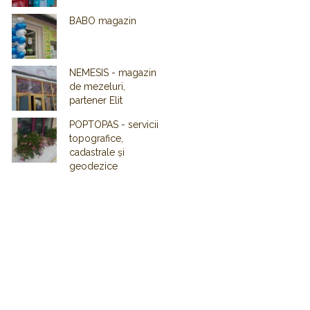
BABO magazin
NEMESIS - magazin
de mezeluri,
partener Elit
POPTOPAS - servicii
Next item
topografice,
alimentatie-publica
cadastrale și
geodezice