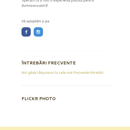
Sperăm că a fost o experiență plăcută pentru
dumneavoastră!
Vă așteptăm și pe
ÎNTREBĂRI FRECVENTE
Aici găsiți răspunsuri la cele mai frecvente întrebări
FLICKR PHOTO