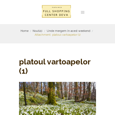
Home
Noutăți
Unde mergem în acest weekend
Attachment: platoul vartoapelor (1)
platoul vartoapelor
(1)