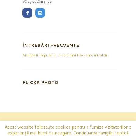
Vă așteptăm și pe
ÎNTREBĂRI FRECVENTE
Aici găsiți răspunsuri la cele mai frecvente întrebări
FLICKR PHOTO
GB Prodcom Impex SRL
© 2026 Toate drepturile
Acest website foloseşte cookies pentru a furniza vizitatorilor o
rezervate.
Condiții de utilizare a siteului
și
Politica de
experienţă mai bună de navigare. Continuarea navigării implică
confidențialitate